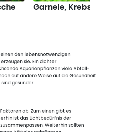
sche
Garnele, Krebs & Co.
Fi
um einen den lebensnotwendigen
erzeugen sie. Ein dichter
chsende Aquarienpflanzen viele Abfall-
noch auf andere Weise auf die Gesundheit
 sind gesünder.
n
Faktoren ab. Zum einen gibt es
erhin ist das Lichtbedürfnis der
o zusammenpassen. Weiterhin sollten