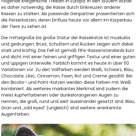
folgende kriegerische Treiben in Europa. In den 1930ern wurde
es daher notwendig, die Rasse durch Einkreuzen anderer
Rassen zu stärken. Als passende Genpartner präsentierten sich
die Perserkatzen, deren Einfluss heute vor allem im Körperbau
der Tiere zu sehen ist.
Die mittelgroße bis große Statur der Rassekatze ist muskulös
und gedrungen. Brust, Schultern und Rücken zeigen sich dabei
stark und kräftig. Das Fell ist gemäß FIFe-Rassenstandards kurz
und dicht mit einer feinen und griffigen Textur und einer guten
und üppigen Unterwolle. Farblich kommt es heute in über 50
Variationen vor. Zu den Vollfarben werden Weiß, Schwarz, Blau,
Chocolate, Lilac, Cinnamon, Fawn, Rot und Creme gezählt. Bei
den Bicolor- und Point-Katzen werden diese Farben mit Weiß
kombiniert. Als weiteres markantes Merkmal sind zudem die
meist kupferfarbenen oder dunkelorangenen Augen zu
nennen, die groß, rund und weit auseinander gesetzt sind. Blau,
Grün und „odd eyed“ (ungleich) sind weitere anerkannte
Augenfarben.