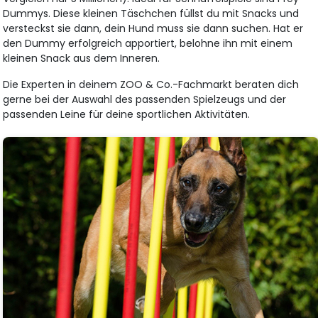
Dummys. Diese kleinen Täschchen füllst du mit Snacks und
versteckst sie dann, dein Hund muss sie dann suchen. Hat er
den Dummy erfolgreich apportiert, belohne ihn mit einem
kleinen Snack aus dem Inneren.
Die Experten in deinem ZOO & Co.-Fachmarkt beraten dich
gerne bei der Auswahl des passenden Spielzeugs und der
passenden Leine für deine sportlichen Aktivitäten.