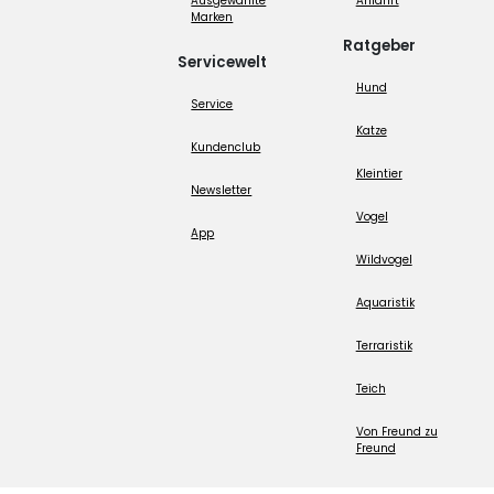
Ausgewählte
Anfahrt
Marken
Ratgeber
Servicewelt
Hund
Service
Katze
Kundenclub
Kleintier
Newsletter
Vogel
App
Wildvogel
Aquaristik
Terraristik
Teich
Von Freund zu
Freund